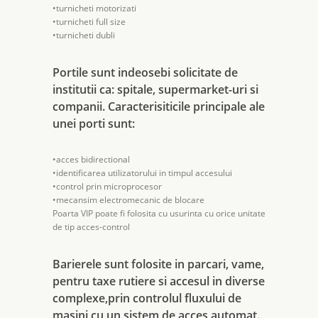
•turnicheti motorizati
•turnicheti full size
•turnicheti dubli
Portile sunt indeosebi solicitate de
institutii ca: spitale, supermarket-uri si
companii. Caracterisiticile principale ale
unei porti sunt:
•acces bidirectional
•identificarea utilizatorului in timpul accesului
•control prin microprocesor
•mecansim electromecanic de blocare
Poarta VIP poate fi folosita cu usurinta cu orice unitate
de tip acces-control
Barierele sunt folosite in parcari, vame,
pentru taxe rutiere si accesul in diverse
complexe,prin controlul fluxului de
masini cu un sistem de acces automat.