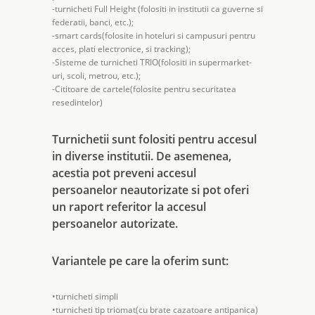
-turnicheti Full Height (folositi in institutii ca guverne si
federatii, banci, etc.);
-smart cards(folosite in hoteluri si campusuri pentru
acces, plati electronice, si tracking);
-Sisteme de turnicheti TRIO(folositi in supermarket-
uri, scoli, metrou, etc.);
-Cititoare de cartele(folosite pentru securitatea
resedintelor)
Turnichetii sunt folositi pentru accesul
in diverse institutii. De asemenea,
acestia pot preveni accesul
persoanelor neautorizate si pot oferi
un raport referitor la accesul
persoanelor autorizate.
Variantele pe care la oferim sunt:
•turnicheti simpli
•turnicheti tip triomat(cu brate cazatoare antipanica)