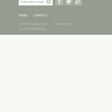
HOME
CONTACT
© 2014 Setalarm s.r.l
|
Privacy Policy
|
Terms & Conditions